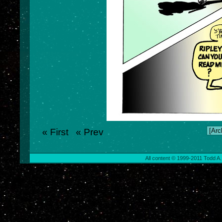
« First
« Prev
All content © 1999-2011 Todd A.