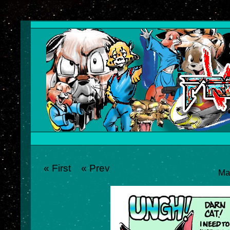
« First
« Prev
Ma